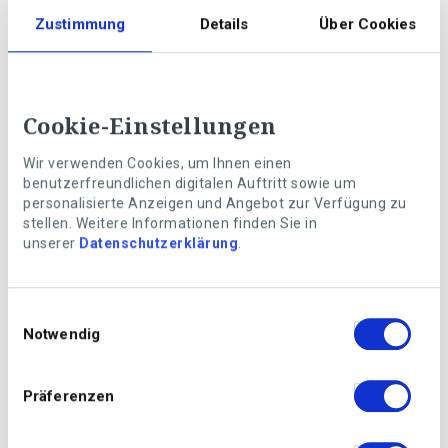
Qu’appréciez-vous particulièrement dans la publicité
Zustimmung
Details
Über Cookies
adressée ?
Cookie-Einstellungen
Wir verwenden Cookies, um Ihnen einen
Prénom
benutzerfreundlichen digitalen Auftritt sowie um
personalisierte Anzeigen und Angebot zur Verfügung zu
stellen. Weitere Informationen finden Sie in
unserer
Datenschutzerklärung
.
Nom
Einwilligungsauswahl
Notwendig
Rue, N°
Präferenzen
NPA