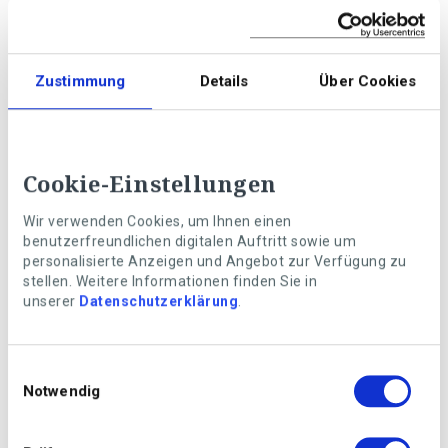
Zustimmung
Details
Über Cookies
Foto: Getty Images
Cela peut aller très vite: soumise à des rayons UV
intenses, la peau rougit, brûle et démange. Que faire?
Cookie-Einstellungen
Nous vous présentons des remèdes maison et des
produits qui vous aident à traiter de légers coups de
Wir verwenden Cookies, um Ihnen einen
benutzerfreundlichen digitalen Auftritt sowie um
soleil rapidement et de manière naturelle.
personalisierte Anzeigen und Angebot zur Verfügung zu
stellen. Weitere Informationen finden Sie in
unserer
Datenschutzerklärung
.
Suppléments alimentaires
pour chiens et chats
Einwilligungsauswahl
Dans quels cas administrer les oméga-3,
Notwendig
vitamines ou autres?