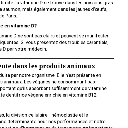
limité: la vitamine D se trouve dans les poissons gras
e saumon, mais également dans les jaunes d’œufs,
de Paris.
e en vitamine D?
mine D ne sont pas clairs et peuvent se manifester
réquentes. Si vous présentez des troubles carentiels,
e D par votre médecin.
ente dans les produits animaux
uite par notre organisme. Elle n’est présente en
its animaux. Les véganes ne consommant pas
important qu’ils absorbent suffisamment de vitamine
âte dentifrice végane enrichie en vitamine B12.
, la division cellulaire, l’hémoplastie et le
donc déterminante pour nos performances et notre
a production d’hormones et de transmetteurs importants