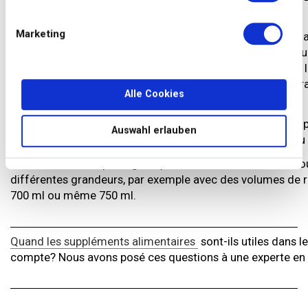
cependant, mieux vaut investir davantage.
Marketing
Vous souhaitez préparer votre shake au studio de fitness 
trouve des shakers de protéines avec compartiment à poud
transporter facilement votre poudre dans votre shaker et l
sport. Ce compartiment supplémentaire est également prat
Alle Cookies
comprimés – de créatine, par exemple.
Veillez à pouvoir démonter facilement votre shaker. Cela p
Auswahl erlauben
problème. Un grand nombre de shakers sont résistants au 
Le volume de remplissage dépend du shake désiré. On tro
différentes grandeurs, par exemple avec des volumes de r
700 ml ou même 750 ml.
Quand les suppléments alimentaires
sont-ils utiles dans le
compte? Nous avons posé ces questions à une experte en 