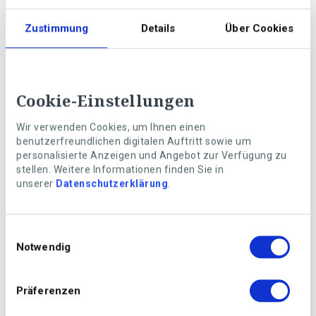
partage des coûts et des tâches, mais aussi du temps et
des occupations. Important: les colocataires doivent
Zustimmung
Details
Über Cookies
présenter des caractéristiques humaines et un état de
santé compatibles, faute de quoi la vie en communauté
peut rapidement devenir très éprouvante.
Cookie-Einstellungen
Wir verwenden Cookies, um Ihnen einen
benutzerfreundlichen digitalen Auftritt sowie um
personalisierte Anzeigen und Angebot zur Verfügung zu
stellen. Weitere Informationen finden Sie in
unserer
Datenschutzerklärung
.
Einwilligungsauswahl
Notwendig
Präferenzen
Photo: Getty Images