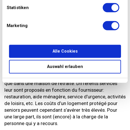
Logement protégé ou pays étranger: où habiter
Statistiken
à l’automne de sa vie?
Ceux qui préfèrent vivre seuls mais qui, malgré leur
Marketing
autonomie, ont besoin d’aide de temps en temps,
peuvent envisager le logement protégé – ou logement
adapté – comme solution
(https://infoseniorsvaud.ch/thematique/les-logements-
Alle Cookies
proteges/). Ce type d’habitat est également désigné
sous le nom de logement avec services ou prestations:
Auswahl erlauben
les seniors vivent dans des appartements conçus pour
eux tout en jouissant d’une sphère privée bien plus vaste
que dans une maison de retraite. Différents services
leur sont proposés en fonction du fournisseur:
restauration, aide ménagère, service d’urgence, activités
de loisirs, etc. Les coûts d’un logement protégé pour
seniors peuvent cependant s’avérer très élevés. Pour
une large part, ils sont (encore) à la charge de la
personne qui y a recours.