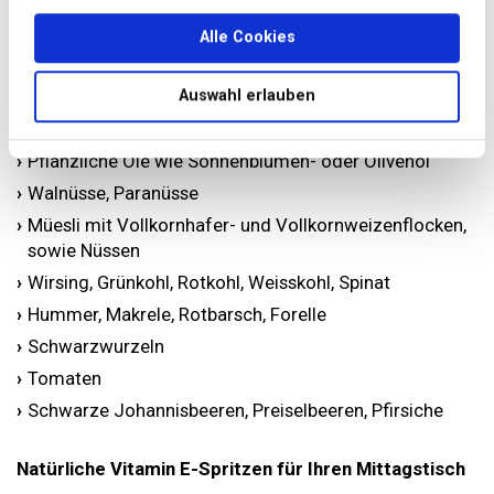
Vitamin E schützt die Zellen und das Gewebe und wirkt
Alle Cookies
entzündungshemmend.
Diese Lebensmittel enthalten Vitamin E
Auswahl erlauben
Weizenkeimöl
Pflanzliche Öle wie Sonnenblumen- oder Olivenöl
Walnüsse, Paranüsse
Müesli mit Vollkornhafer- und Vollkornweizenflocken,
sowie Nüssen
Wirsing, Grünkohl, Rotkohl, Weisskohl, Spinat
Hummer, Makrele, Rotbarsch, Forelle
Schwarzwurzeln
Tomaten
Schwarze Johannisbeeren, Preiselbeeren, Pfirsiche
Natürliche Vitamin E-Spritzen für Ihren Mittagstisch