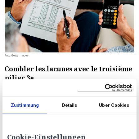
Foto: Getty Images
Combler les lacunes avec le troisième
pilier 3a
Si vous souhaitez augmenter votre revenu à la retraite
et épargner de l’argent à long terme, optez pour le
troisième pilier 3a. Les montants qui y sont versés
Zustimmung
Details
Über Cookies
peuvent être déduits de votre revenu imposable.
Il est conseillé d’investir très tôt dans un troisième pilier,
car le montant maximal pouvant être versé par année ne
peut être dépassé. Entre ces limites, vous êtes libre de
Cookie-Einstellungen