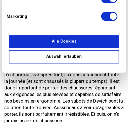
Toujours un sabot d’avance
Devenues cultes, les confortables chaussures en bois
Marketing
ont fait leur chemin dans le monde: 80 pour cent de la
production est exportée de l’Autriche à des pays
comme l’Amérique, la Russie, l’Allemagne, la Chine ou le
Brésil. Les sabots sont fraisés et poncés à l’aide de
Alle Cookies
machines produites par l’entreprise elle-même et par
des robots spécialisés. Quant aux couleurs, il y en a pour
Auswahl erlauben
tous les goûts: orange flashy, lilas, rose fluo, jaune vif,
vert et même bleu tacheté. Le monde est à nos pieds! Et
c’est normal, car après tout, ils nous soutiennent toute
la journée (et sont chaussés la plupart du temps). Il est
donc important de porter des chaussures répondant
aux exigences les plus élevées et capables de satisfaire
nos besoins en ergonomie. Les sabots de Devich sont la
solution toute trouvée. Aussi beaux à voir qu’agréables à
porter, ils sont parfaitement irrésistibles. Et puis, on n’a
jamais assez de chaussures!