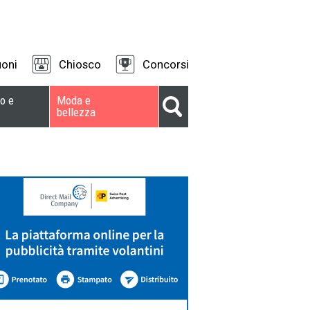
oni
Chiosco
Concorsi
o e
Moda e
bellezza