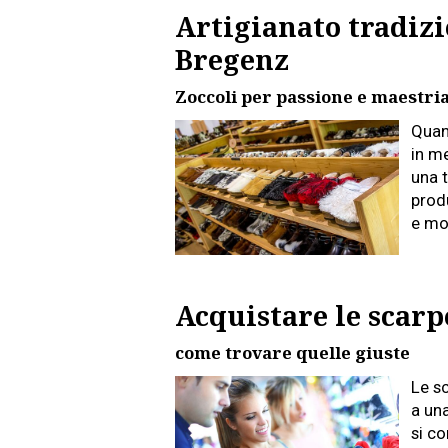
Artigianato tradizi
Bregenz
Zoccoli per passione e maestria
Quan
in me
una t
prod
e mo
Acquistare le scarp
come trovare quelle giuste
Le s
a un
si co