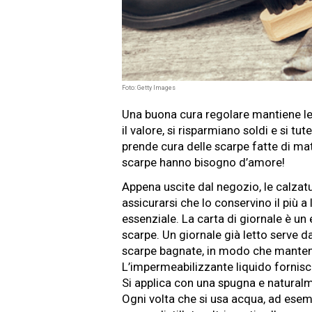
Foto: Getty Images
Una buona cura regolare mantiene le
il valore, si risparmiano soldi e si tut
prende cura delle scarpe fatte di mate
scarpe hanno bisogno d’amore!
Appena uscite dal negozio, le calza
assicurarsi che lo conservino il più a
essenziale. La carta di giornale è u
scarpe. Un giornale già letto serve d
scarpe bagnate, in modo che mante
L’impermeabilizzante liquido fornisc
Si applica con una spugna e naturalm
Ogni volta che si usa acqua, ad ese