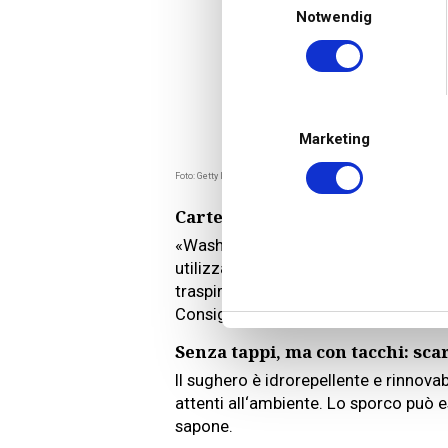
Notwendig
Marketing
Foto: Getty Images
Carte in regola: scarpe di carta
«Washi» è il nome del materiale car
utilizzato, tra le altre cose, per il re
traspirante rende le scarpe particola
Consiglio per la cura: tutto ciò che 
Senza tappi, ma con tacchi: sca
Il sughero è idrorepellente e rinnovabi
attenti all‘ambiente. Lo sporco può 
sapone.