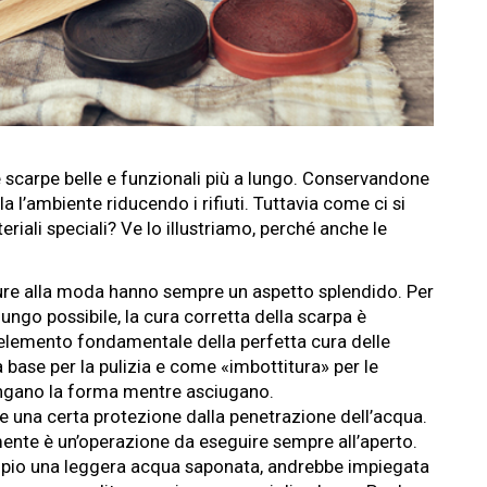
 scarpe belle e funzionali più a lungo. Conservandone
ela l’ambiente riducendo i rifiuti. Tuttavia come ci si
riali speciali? Ve lo illustriamo, perché anche le
ture alla moda hanno sempre un aspetto splendido. Per
 lungo possibile, la cura corretta della scarpa è
n elemento fondamentale della perfetta cura delle
a base per la pulizia e come «imbottitura» per le
ngano la forma mentre asciugano.
e una certa protezione dalla penetrazione dell’acqua.
ente è un’operazione da eseguire sempre all’aperto.
mpio una leggera acqua saponata, andrebbe impiegata