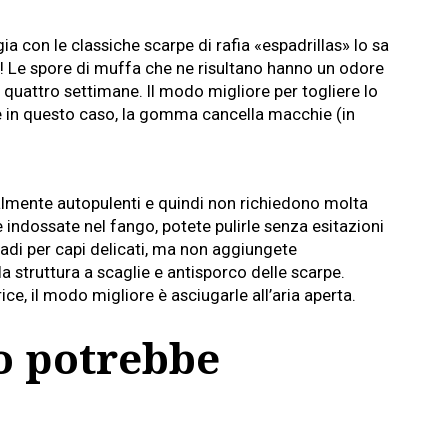
ia con le classiche scarpe di rafia «espadrillas» lo sa
tà! Le spore di muffa che ne risultano hanno un odore
 quattro settimane. Il modo migliore per togliere lo
he in questo caso, la gomma cancella macchie (in
almente autopulenti e quindi non richiedono molta
e indossate nel fango, potete pulirle senza esitazioni
radi per capi delicati, ma non aggiungete
 struttura a scaglie e antisporco delle scarpe.
ce, il modo migliore è asciugarle all’aria aperta.
o potrebbe