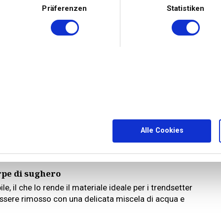
Präferenzen
Statistiken
taceo che viene prodotto principalmente in Giappone e
Alle Cookies
stauro dei libri. Questo tessuto di carta robusto e
rmente leggere e dà sollievo ai piedi stanchi.
è umido danneggia le scarpe.
rpe di sughero
le, il che lo rende il materiale ideale per i trendsetter
essere rimosso con una delicata miscela di acqua e