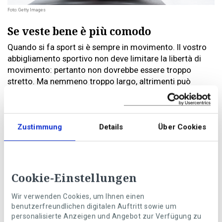
Foto: Getty Images
Se veste bene è più comodo
Quando si fa sport si è sempre in movimento. Il vostro
abbigliamento sportivo non deve limitare la libertà di
movimento: pertanto non dovrebbe essere troppo
stretto. Ma nemmeno troppo largo, altrimenti può
essere un fattore di stress: da un lato, maniche o gambe
dei pantaloni larghe possono disturbare quando si fa
esercizio, dall’altro è sgradevole se l’abbigliamento si
sposta continuamente.
Zustimmung
Details
Über Cookies
Quali sono i pantaloni più adatti?
I legging sportivi o la calzamaglia da donna di solito
Cookie-Einstellungen
sono in materiale elastico e traspirante. Se preferite
portare con voi le chiavi o del denaro meglio optare per
Wir verwenden Cookies, um Ihnen einen
un pantalone con piccole tasche oblique. I pantaloni
benutzerfreundlichen digitalen Auftritt sowie um
sportivi da uomo sono un po’ più ampi e meno elastici;
personalisierte Anzeigen und Angebot zur Verfügung zu