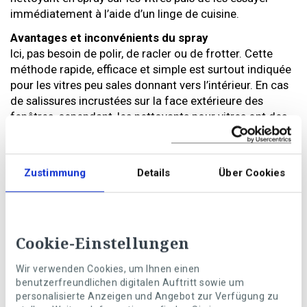
immédiatement à l’aide d’un linge de cuisine.
Avantages et inconvénients du spray
Ici, pas besoin de polir, de racler ou de frotter. Cette
méthode rapide, efficace et simple est surtout indiquée
pour les vitres peu sales donnant vers l’intérieur. En cas
de salissures incrustées sur la face extérieure des
fenêtres, cependant, les nettoyants pour vitres ont des
limites. Plusieurs applications peuvent être nécessaires.
De plus, par rapport à la méthode classique avec l’eau et
le détergent, le nettoyant pour vitres est nettement plus
Zustimmung
Details
Über Cookies
cher.
---------------------------------------------------------------------
-------------
Cookie-Einstellungen
Nettoyage au vinaigre
Wir verwenden Cookies, um Ihnen einen
Il s’agit d’une vieille méthode éprouvée pour le
benutzerfreundlichen digitalen Auftritt sowie um
nettoyage des fenêtres, qui a l’avantage de supprimer
personalisierte Anzeigen und Angebot zur Verfügung zu
très facilement les salissures anciennes. Cette méthode