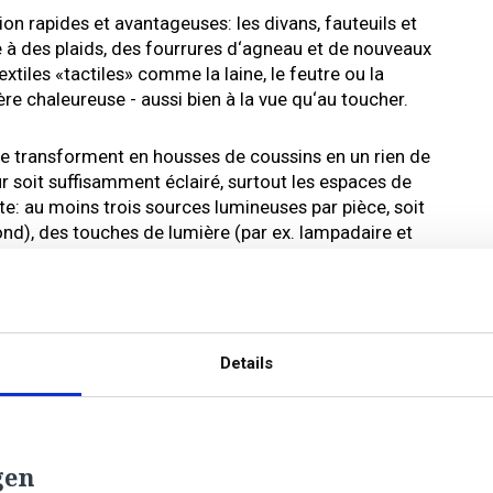
on rapides et avantageuses: les divans, fauteuils et
e à des plaids, des fourrures d‘agneau et de nouveaux
extiles «tactiles» comme la laine, le feutre ou la
e chaleureuse - aussi bien à la vue qu‘au toucher.
 se transforment en housses de coussins en un rien de
ur soit suffisamment éclairé, surtout les espaces de
nte: au moins trois sources lumineuses par pièce, soit
nd), des touches de lumière (par ex. lampadaire et
avail (bureau et cuisine). Les bougies diffusent une
 faites attention, si vous avez des enfants ou des
s bougies sans surveillance, même si les flammes
 ou lanternes!
Details
ner un aspect froid à votre intérieur. Réchauffez-le
ires qui ont du vécu et qui attirent le regard,
tée par grand-maman, une chaise vintage ou une
e, à laquelle vous aurez ajouté des poignées design.
gen