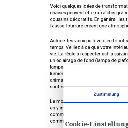
Voici quelques idées de transformati
chaises peuvent être rafraîchis grâc
coussins décoratifs. En général, les t
fausse fourrure créent une atmosphèr
Astuce: les vieux pullovers en tricot
temps! Veillez à ce que votre intérie
vie. La règle à respecter est la suiva
un éclairage de fond (lampe de plafo
lampe de table) et un éclairage de tr
lumière merveilleusement douce. Mais
animaux! Ne laissez jamais brûler de
sont «à l‘abri» dans des photophores
Zustimmung
Le mobilier neuf et moderne peut don
en y intégrant des meubles ou accesso
comme par ex. la couverture croche
commode en bois chinée à la brocant
Cookie-Einstellun