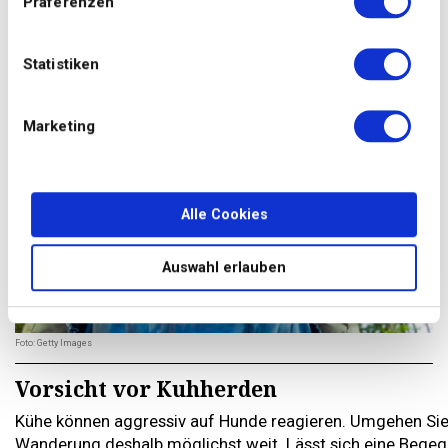
Präferenzen
auf die ungewohnten Schutzschuhe reagiert.
Statistiken
Marketing
Alle Cookies
Auswahl erlauben
Foto: Getty Images
Vorsicht vor Kuhherden
Kühe können aggressiv auf Hunde reagieren. Umgehen Sie
Wanderung deshalb möglichst weit. Lässt sich eine Begeg