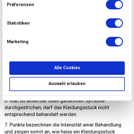
Präferenzen
4. Dieses Symbol kennt vermutlich jeder. Daran
erkennen Sie, ob Sie ein Kleidungsstück bügeln dürfen –
und wie heiss.
Statistiken
5. Der Kreis bezieht sich darauf, ob ein Kleidungsstück in
die Reinigung gegeben werden darf oder sogar sollte.
Marketing
Diese grundlegenden Symbole werden durch
verschiedene Codierungen ergänzt. So erkennen Sie
genau, wie Ihr Kleidungsstück gereinigt und gepflegt
Alle Cookies
werden soll
Auswahl erlauben
Detaillierte Informationen auf Pflegeetiketten
6. Klar, ist eines der oben genannten Symbole
durchgestrichen, darf das Kleidungsstück nicht
entsprechend behandelt werden.
7. Punkte bezeichnen die Intensität einer Behandlung
und zeigen somit an, wie heiss ein Kleidungsstück