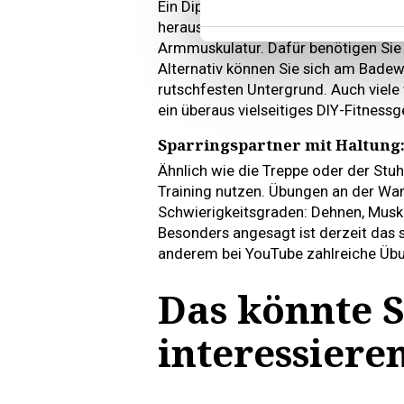
Ein Dip (Beugestütz) ist eine kräft
heraus. Sie dient zum Aufbau der Ob
Armmuskulatur. Dafür benötigen Sie k
Alternativ können Sie sich am Badew
rutschfesten Untergrund. Auch viele
ein überaus vielseitiges DIY-Fitnessg
Sparringspartner mit Haltung
Ähnlich wie die Treppe oder der Stuh
Training nutzen. Übungen an der Wan
Schwierigkeitsgraden: Dehnen, Muske
Besonders angesagt ist derzeit das
anderem bei YouTube zahlreiche Übu
Das könnte S
interessiere