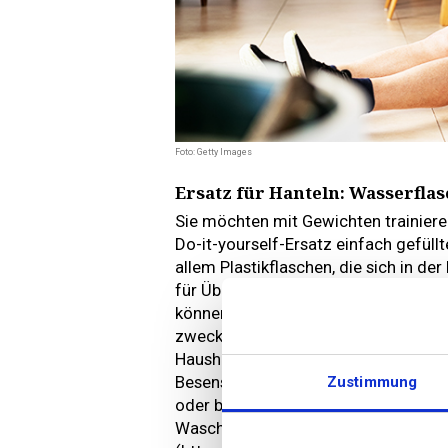
Foto: Getty Images
Ersatz für Hanteln: Wasserflas
Sie möchten mit Gewichten trainiere
Do-it-yourself-Ersatz einfach gefüll
allem Plastikflaschen, die sich in de
für Übungen gegen «Winkearme», sond
können aber auch Bücher oder Leben
zweckentfremden. Als Ersatz für Lan
Haushalt: Hängen Sie zwei gleich sc
Besenstiel. Auch schwere Sporttasc
Zustimmung
oder bei Übungen mit Ausfallschrit
Waschmittelflaschen oder Wasserkani