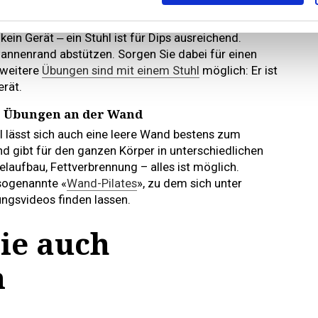
igende Druckbewegung aus einer stützenden Position
erkörper-, insbesondere der Schulter- und
ein Gerät ‒ ein Stuhl ist für Dips ausreichend.
annenrand abstützen. Sorgen Sie dabei für einen
 weitere
Übungen sind mit einem Stuhl
möglich: Er ist
erät.
: Übungen an der Wand
l lässt sich auch eine leere Wand bestens zum
d gibt für den ganzen Körper in unterschiedlichen
laufbau, Fettverbrennung – alles ist möglich.
 sogenannte «
Wand-Pilates
», zu dem sich unter
ngsvideos finden lassen.
ie auch
n