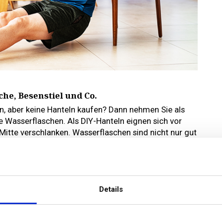
che, Besenstiel und Co.
n, aber keine Hanteln kaufen? Dann nehmen Sie als
te Wasserflaschen. Als DIY-Hanteln eignen sich vor
r Mitte verschlanken. Wasserflaschen sind nicht nur gut
ern generell fürs Bi- und Trizeps-Training. Sie
smittelpackungen wie Mehl, Reis oder Zucker
ghanteln finden sich ebenfalls Gegenstände im
hwere Einkaufstaschen links und rechts an einen
hen oder Rucksäcke können als DIY-Langhantel dienen
Details
ten oder Kniebeugen zum Einsatz kommen. Mit vollen
stern lassen sich viele Kettlebell-Übungen