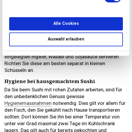
Sie möchten andere Sushi-Varianten selber machen?
Dann
finden Sie hier
spannende Rezepte.
Sushi würzen und servieren
Alle Cookies
Die japanische Köstlichkeit lebt auch von der Optik. So
sorgt zum Beispiel asiatisches Essgeschirr mit Stäbchen
Auswahl erlauben
für ein authentisches Erlebnis. Als traditionelle Beilagen
können Sie zu Ihrem selber zubereiteten Sushi
eingelegten Ingwer, Wasabi und Sojasauce servieren.
Richten Sie diese am besten separat in kleinen
Schüsseln an.
Hygiene bei hausgemachtem Sushi
Da Sie beim Sushi mit rohen Zutaten arbeiten, sind für
den unbedenklichen Genuss gewisse
Hygienemassnahmen
notwendig. Dies gilt vor allem für
den Fisch, den Sie gekühlt nach Hause transportieren
sollten. Dort können Sie ihn bei einer Temperatur von
unter vier Grad maximal zwei Tage im Kühlschrank
lagern. Das gilt auch für bereits gekochten und