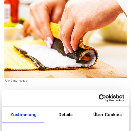
Foto: Getty Images
Maki-Sushi richtig füllen und rollen
Maki-Rollen sind der Sushi-Klassiker zum
Selbermachen. Aber wie rollen Sie Reis und Co. richtig?
Dies sind die Schritte:
Zustimmung
Details
Über Cookies
Legen Sie die Bambusmatte bereit und umwickeln Sie