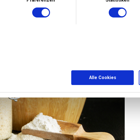
Präferenzen
Statistiken
nvoll, ein wenig Hefe zum Brotteig hinzuzugeben. Bei
s häufig nicht mehr nötig.
Alle Cookies