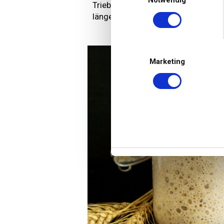
Notwendig
Triebkraft besitzt. Dann ist es sin
länger geführten Sauerteigen ist da
Marketing