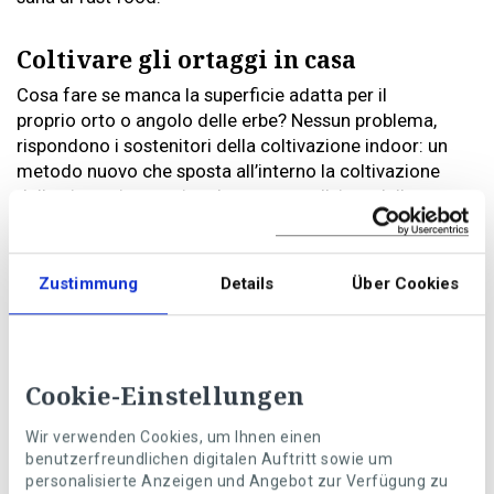
Coltivare gli ortaggi in casa
Cosa fare se manca la superficie adatta per il
proprio orto o angolo delle erbe? Nessun problema,
rispondono i sostenitori della coltivazione indoor: un
metodo nuovo che sposta all’interno la coltivazione
delle piante, in una piccola serra, con l’aiuto della
tecnica moderna. L’approvvigionamento di acqua e
sostanze nutrienti avviene tramite tubi, apposite
lampade a LED assicurano la luce e piccoli ventilatori
Zustimmung
Details
Über Cookies
l’arieggiamento ottimale delle piantine.
Naturalmente è possibile anche coltivare erbe
aromatiche e verdure in modo tradizionale in vaso o
nelle cassette dei fiori, sul tavolo della cucina, sul
Cookie-Einstellungen
balcone oppure sul davanzale interno della finestra,
meglio se orientata a sud o a ovest. A tale scopo ben si
Wir verwenden Cookies, um Ihnen einen
benutzerfreundlichen digitalen Auftritt sowie um
prestano pomodori, porri e cipolle, ravanelli, piselli,
personalisierte Anzeigen und Angebot zur Verfügung zu
fagioli, cetrioli, fragole nonché erbe aromatiche come