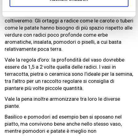
Consigli per coltivare l’orto in casa
Ad esempio il vaso deve essere adatto alla pianta che
coltiveremo. Gli ortaggi a radice come le carote o tuberi
come le patate hanno bisogno di più spazio rispetto alle
verdure con radici poco profonde come erbe
aromatiche, insalata, pomodori o piselli, a cui basta
relativamente poca terra.
Vale la regola d’oro: la profondità del vaso dovrebbe
essere da 1,5 a 2 volte quella delle radici. I vasi in
terracotta, pietra o ceramica sono l’ideale per la semina,
tra l’altro per un raccolto regolare si consiglia di
piantare più volte piccole quantità.
Vale la pena inoltre armonizzare tra loro le diverse
piante.
Basilico e pomodori ad esempio ben si sposano nel
piatto, ma convivono bene anche nello stesso vaso,
mentre pomodori e patate è meglio non