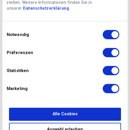
stellen. Weitere Informationen finden Sie in
basilico, aneto, erba cipollina, menta o crescione. Tra le
unserer
Datenschutzerklärung
.
proprie quattro pareti o sul balcone crescono bene
addirittura anche frutti esotici come il frutto della
passione, a condizione di osservare alcune regole.
Einwilligungsauswahl
Notwendig
Präferenzen
Statistiken
Marketing
Alle Cookies
Il vaso o le cassette dei fiori - meglio se orientata a sud o a ovest. / Foto: Getty Images
Auswahl erlauben