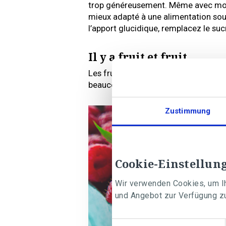
trop généreusement. Même avec moins
mieux adapté à une alimentation souc
l’apport glucidique, remplacez le suc
Il y a fruit et fruit
Les fruits sont sains et riches en v
beaucoup de fructose. Et le fructose
Zustimmung
Cookie-Einstellun
Wir verwenden Cookies, um Ih
und Angebot zur Verfügung zu
Einwilligungsauswahl