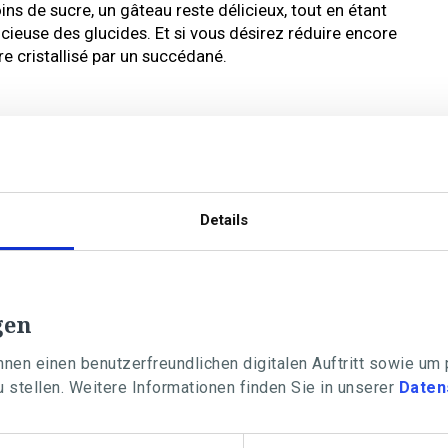
 de sucre, un gâteau reste délicieux, tout en étant
ieuse des glucides. Et si vous désirez réduire encore
re cristallisé par un succédané.
itamines. Mais beaucoup d’entre eux contiennent
 contient des glucides.
Details
gen
nen einen benutzerfreundlichen digitalen Auftritt sowie um
 stellen. Weitere Informationen finden Sie in unserer
Daten