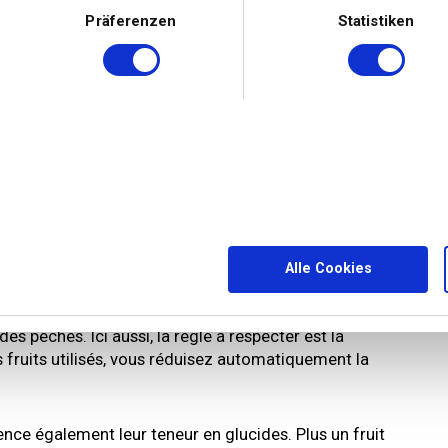
Präferenzen
Statistiken
Alle Cookies
as la même teneur en sucre. Pour une cuisine pauvre en
 peu sucrés. Vous pouvez opter par exemple pour des
es pêches. Ici aussi, la règle à respecter est la
s fruits utilisés, vous réduisez automatiquement la
ence également leur teneur en glucides. Plus un fruit