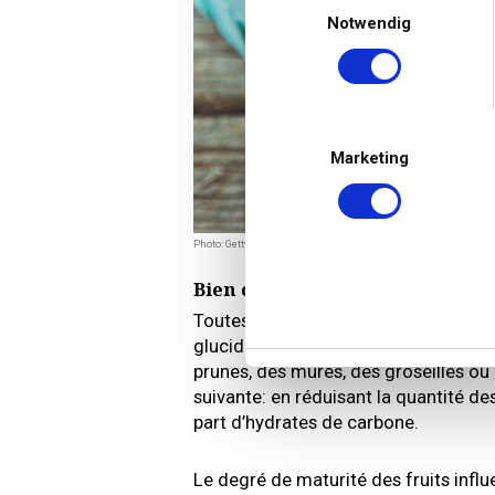
Notwendig
Marketing
Photo: Getty Images
Bien choisir ses fruits
Toutes les variétés de fruits n’ont p
glucides, utilisez plutôt des fruits
prunes, des mûres, des groseilles ou d
suivante: en réduisant la quantité de
part d’hydrates de carbone.
Le degré de maturité des fruits influ