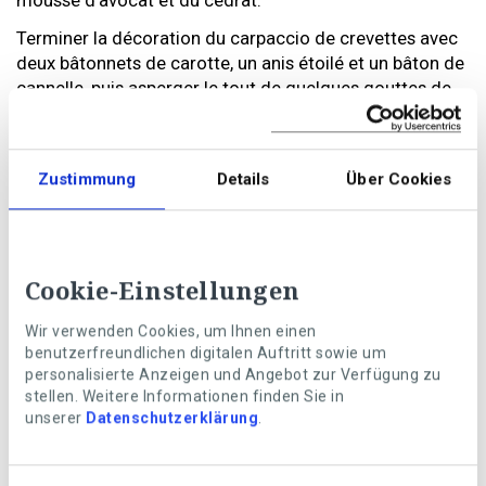
mousse d’avocat et du cédrat.
Terminer la décoration du carpaccio de crevettes avec
deux bâtonnets de carotte, un anis étoilé et un bâton de
cannelle, puis asperger le tout de quelques gouttes de
cannelle caramélisée/jus sucré.
Carpaccio de crevettes White Tiger
Zustimmung
Details
Über Cookies
Vous pouvez également télécharger la recette sous
forme de fichier imprimable.
Cookie-Einstellungen
Wir verwenden Cookies, um Ihnen einen
benutzerfreundlichen digitalen Auftritt sowie um
personalisierte Anzeigen und Angebot zur Verfügung zu
stellen. Weitere Informationen finden Sie in
unserer
Datenschutzerklärung
.