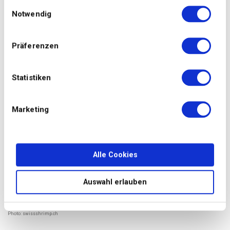
Einwilligungsauswahl
Notwendig
Carpaccio de crevettes
Präferenzen
Elevage de crevettes de
Rheinfelden.
Statistiken
Marketing
Alle Cookies
Auswahl erlauben
Photo: swissshrimp.ch