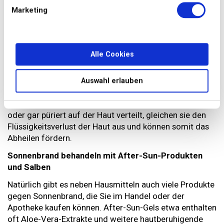
Ein weiteres Hausmittel, mit dem Sie die Symptome
Marketing
eines leichten Sonnenbrands lindern können, ist
Tee
: Vor
allem Umschläge mit abgekühltem Schwarztee gelten
als wohltuend, weil die enthaltenen Antioxidantien und
Gerbstoffe die Haut beruhigen. Auch Salbeitee soll
Alle Cookies
Rötungen reduzieren und das geschädigte Gewebe bei
der Heilung unterstützen können.
Auswahl erlauben
Gurken und Kartoffeln sollen ebenfalls gegen
Sonnenbrand helfen: In dünne Scheiben geschnitten
oder gar püriert auf der Haut verteilt, gleichen sie den
Flüssigkeitsverlust der Haut aus und können somit das
Abheilen fördern.
Sonnenbrand behandeln mit After-Sun-Produkten
und Salben
Natürlich gibt es neben Hausmitteln auch viele Produkte
gegen Sonnenbrand, die Sie im Handel oder der
Apotheke kaufen können. After-Sun-Gels etwa enthalten
oft Aloe-Vera-Extrakte und weitere hautberuhigende