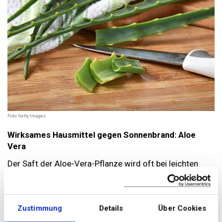
Foto: Getty Images
Wirksames Hausmittel gegen Sonnenbrand: Aloe
Vera
Der Saft der Aloe-Vera-Pflanze wird oft bei leichten
Verbrennungen eingesetzt. Er hat nicht nur einen
kühlenden Effekt, sondern versorgt die Haut auch mit
viel Feuchtigkeit. Ausserdem wird ihren Inhaltsstoffen
Zustimmung
Details
Über Cookies
eine entzündungshemmende und schmerzstillende
Wirkung nachgesagt, die aber wissenschaftlich bisher