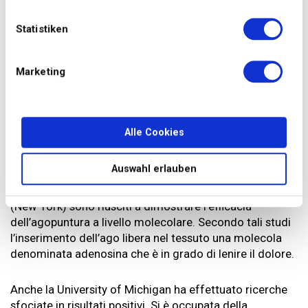
dell’agopuntura e della sua efficacia. Tuttavia è difficile
Statistiken
confrontare la medicina occidentale con la medicina
cinese. Parlano lingue diverse e in parte assegnano agli
organi compiti diversi.
Marketing
L’agopuntura e la sua efficacia nella
ricerca
Alle Cookies
Incapace di spiegare determinate guarigioni di alcuni
pazienti, la medicina occidentale ha a lungo parlato di
Auswahl erlauben
effetto placebo. I nuovi studi dimostrano tuttavia il
contrario. Gli scienziati della University of Rochester
(New York) sono riusciti a dimostrare l’efficacia
dell’agopuntura a livello molecolare. Secondo tali studi
l’inserimento dell’ago libera nel tessuto una molecola
denominata adenosina che è in grado di lenire il dolore.
Anche la University of Michigan ha effettuato ricerche
sfociate in risultati positivi. Si è occupata della