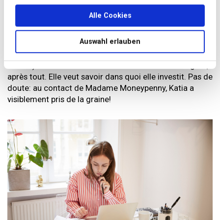
son existence en main. Après son divorce, c’était la
Alle Cookies
seule chose qu’il lui restait à faire. La collaboration avec
un conseil indépendant pour les femmes lui a fourni une
Auswahl erlauben
base solide en ce sens. De plus, Katia s’occupe d’un
fonds de placement, d’un ETF (fonds négocié en
bourse) et d’un certificat indiciel. Il en va de son argent,
après tout. Elle veut savoir dans quoi elle investit. Pas de
doute: au contact de Madame Moneypenny, Katia a
visiblement pris de la graine!