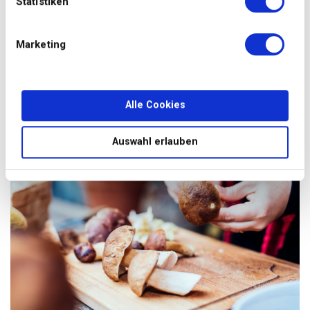
Statistiken
coups, ce qui donne lieu à des temps d’arrêt de
plusieurs semaines.»
Marketing
Où puis-je aller faire contrôler mes
champignons?
«Rendez-vous sur le site de l’Association suisse des
organes officiels de contrôle des champignons:
Alle Cookies
www.vapko.ch.
»
Auswahl erlauben