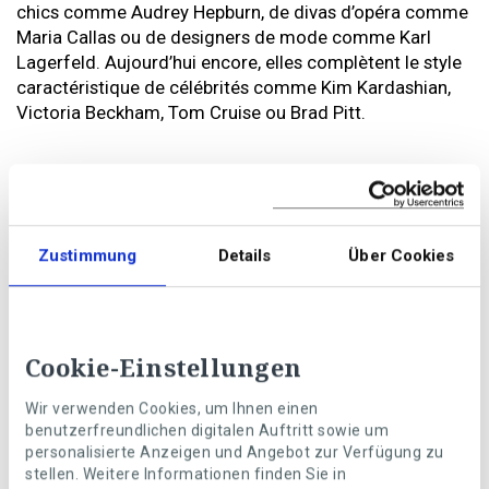
chics comme Audrey Hepburn, de divas d’opéra comme
Maria Callas ou de designers de mode comme Karl
Lagerfeld. Aujourd’hui encore, elles complètent le style
caractéristique de célébrités comme Kim Kardashian,
Victoria Beckham, Tom Cruise ou Brad Pitt.
A chaque style son modèle
A l’heure actuelle, pratiquement chaque marque et
designer de mode disposent d’une collection de
Zustimmung
Details
Über Cookies
lunettes de soleil. Du cadre blanc à la monture dorée en
passant par les lunettes cat eyes et des couleurs
criardes aux modèles rétro, vous êtes certains de
trouver des lunettes pour tous les looks et toutes les
Cookie-Einstellungen
tenues. Faites-vous confiance et découvrez le style qui
est fait pour vous!
Wir verwenden Cookies, um Ihnen einen
benutzerfreundlichen digitalen Auftritt sowie um
personalisierte Anzeigen und Angebot zur Verfügung zu
Les lunettes de soleil de 2020
stellen. Weitere Informationen finden Sie in