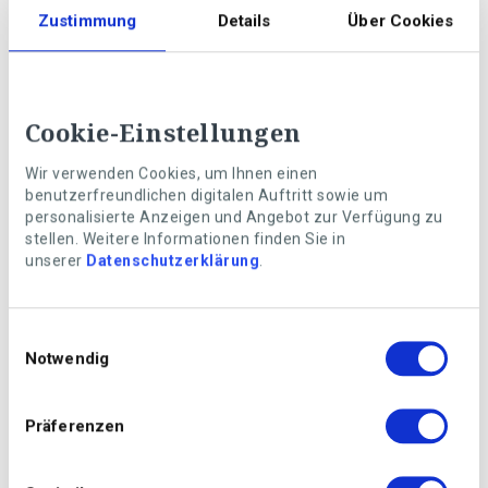
Zustimmung
Details
Über Cookies
Cookie-Einstellungen
Foto: Getty Images
Wir verwenden Cookies, um Ihnen einen
benutzerfreundlichen digitalen Auftritt sowie um
Vorsicht giftig
personalisierte Anzeigen und Angebot zur Verfügung zu
stellen. Weitere Informationen finden Sie in
Tulpen gehören zu den beliebtesten Frühlingspflanzen.
unserer
Datenschutzerklärung
.
Dennoch reagieren manche Menschen auf den
Hautkontakt zu Tulpen allergisch. Bekannte Symptome
sind Hautveränderungen, Rötungen, Schwellungen oder
Einwilligungsauswahl
Juckreiz.
Notwendig
Da Tulpen giftige Stoffe enthalten, sollten Sie darauf
achten, dass weder Kinder noch Tiere (Hunde, Katzen,
Präferenzen
Pferde) Tulpen in den Mund nehmen oder gar essen.
Sowohl die Blüten, als auch Blätter und Zwiebeln
enthalten den Giftstoff. Der Verzehr aller Teile der