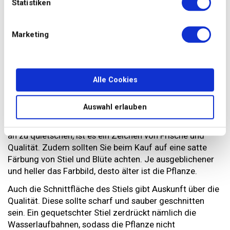
Statistiken
Pflanze, besonders aber der Zwiebel, kann Übelkeit oder
Bauchkrämpfe hervorrufen. Lassen Sie sich in dem Fall
von Ihrem Haus- oder Tierarzt beraten.
Marketing
Übrigens geht nicht nur von Tulpen eine giftige Wirkung
aus. Auch andere Frühblüher wie Maiglöckchen,
Osterglocken oder Primeln können unverträglich sein.
Alle Cookies
So bleiben sie lange frisch
Auswahl erlauben
Reiben Sie die Blätter der Tulpen aneinander. Fangen Sie
an zu quietschen, ist es ein Zeichen von Frische und
Qualität. Zudem sollten Sie beim Kauf auf eine satte
Färbung von Stiel und Blüte achten. Je ausgeblichener
und heller das Farbbild, desto älter ist die Pflanze.
Auch die Schnittfläche des Stiels gibt Auskunft über die
Qualität. Diese sollte scharf und sauber geschnitten
sein. Ein gequetschter Stiel zerdrückt nämlich die
Wasserlaufbahnen, sodass die Pflanze nicht