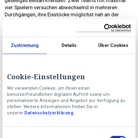
geselliges Beisammensein. Zwei Teams mit maximal
vier Spielern versuchen abwechselnd in mehreren
Durchgängen, ihre Eisstöcke möglichst nah an der
sogenannten Daube zu platzieren und damit eine hohe
Punktzahl zu erzielen. Wenn Sie also die Curling-
Wettbewerbe im Fernsehen fasziniert haben, testen Sie
doch einmal Ihre eigene Zielsicherheit beim ähnlichen
Zustimmung
Details
Über Cookies
Eisstockschiessen oder direkt beim Curling aus. Ob in
Saas Fee
,
Murten
oder
St. Gallen:
Viele
Wintersportzentren in der Schweiz bieten Ihnen
Eisbahnen, Equipment und oft auch einen
Apéro
an.
Cookie-Einstellungen
Wir verwenden Cookies, um Ihnen einen
benutzerfreundlichen digitalen Auftritt sowie um
personalisierte Anzeigen und Angebot zur Verfügung zu
stellen. Weitere Informationen finden Sie in
unserer
Datenschutzerklärung
.
Einwilligungsauswahl