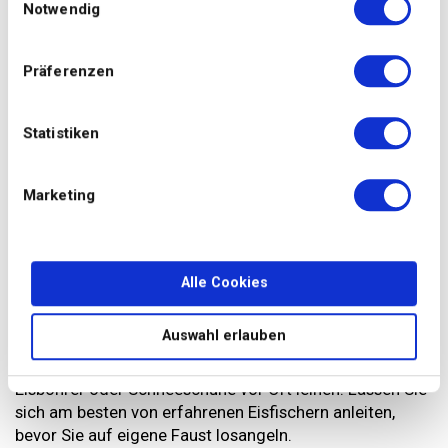
Notwendig
Präferenzen
Foto: Getty Images
Statistiken
Eisfischen: der frostige Angelsport
Ein besonderes Naturerlebnis erwartet Sie beim
Marketing
Eisfischen – einer Winteraktivität, die Geduld, Ruhe und
eine Portion Abenteuerlust erfordert. Vor allem in
nördlichen Ländern wie Schweden, Norwegen oder
Kanada ist das Angeln durch Löcher im Eis ein beliebtes
Alle Cookies
Winterhobby. Auch in der Schweiz können Sie sich an
dieser Tradition versuchen: Angeboten wird Eisfischen
Auswahl erlauben
unter anderem am
Oeschinensee
und
Melchsee
,, Oft
können Sie die benötige Ausrüstung wie Angel,
Eisbohrer oder Schneeschuhe vor Ort leihen. Lassen Sie
sich am besten von erfahrenen Eisfischern anleiten,
bevor Sie auf eigene Faust losangeln.