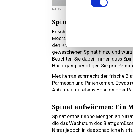
Foto: Getty Images
Spinat würzen und absc
Frischer Spinat, der in der Pfanne z
Meersalz, Knoblauch und Schalotten 
den Knoblauch, braten Sie sie in eine
gewaschenen Spinat hinzu und würzen
Beachten Sie dabei immer, dass Spina
Hauptgang benötigen Sie pro Person
Mediterran schmeckt der frische Blat
Parmesan und Pinienkernen. Etwas r
Anbraten mit etwas Bouillon oder 
Spinat aufwärmen: Ein 
Spinat enthält hohe Mengen an Nitra
die das Wachstum des Blattgemüses 
Nitrat jedoch in das schädliche Nitrit