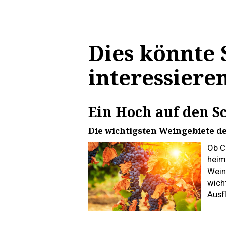
Dies könnte 
interessiere
Ein Hoch auf den S
Die wichtigsten Weingebiete d
Ob C
heim
Weine
wich
Ausf