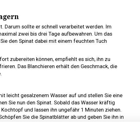
lagern
it. Darum sollte er schnell verarbeitet werden. Im
maximal zwei bis drei Tage aufbewahren. Um das
Sie den Spinat dabei mit einem feuchten Tuch
ofort zubereiten können, empfiehlt es sich, ihn zu
frieren. Das Blanchieren erhält den Geschmack, die
.
it leicht gesalzenem Wasser auf und stellen Sie eine
hen Sie nun den Spinat. Sobald das Wasser kräftig
n Kochtopf und lassen ihn ungefähr 1 Minuten ziehen.
Schöpfen Sie die Spinatblätter ab und geben Sie ihn in
s unterbrochen. Drücken Sie die Spinatblätter aus
ein Küchentuch. Geben Sie den möglichst trockenen
gen Sie ihn in den Gefrierschrank.