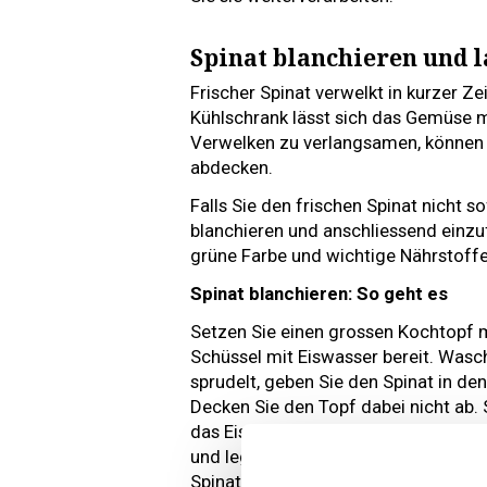
Spinat blanchieren und 
Frischer Spinat verwelkt in kurzer Ze
Kühlschrank lässt sich das Gemüse 
Verwelken zu verlangsamen, können 
abdecken.
Falls Sie den frischen Spinat nicht s
blanchieren und anschliessend einzu
grüne Farbe und wichtige Nährstoffe
Spinat blanchieren: So geht es
Setzen Sie einen grossen Kochtopf m
Schüssel mit Eiswasser bereit. Wasc
sprudelt, geben Sie den Spinat in de
Decken Sie den Topf dabei nicht ab. 
das Eiswasser. So wird der Garprozes
und legen Sie sie zum Trocknen auf 
Spinat in einen Tiefkühlbeutel und le