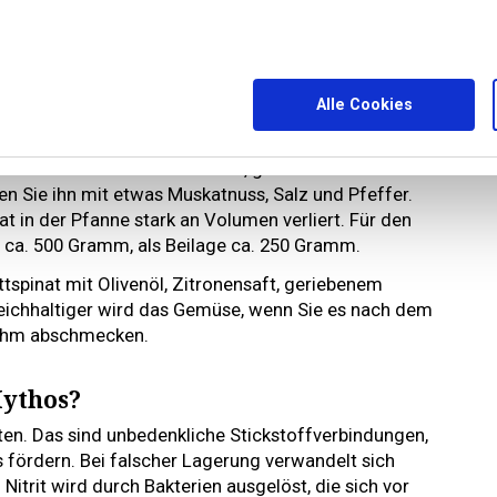
hmecken
Alle Cookies
ubereitet wird, schmeckt mit Muskatnuss, Pfeffer,
besonders intensiv. Würfeln Sie die Schalotten und
r heissen Pfanne mit Butter an, geben Sie den
 Sie ihn mit etwas Muskatnuss, Salz und Pfeffer.
t in der Pfanne stark an Volumen verliert. Für den
 ca. 500 Gramm, als Beilage ca. 250 Gramm.
tspinat mit Olivenöl, Zitronensaft, geriebenem
eichhaltiger wird das Gemüse, wenn Sie es nach dem
Rahm abschmecken.
Mythos?
ten. Das sind unbedenkliche Stickstoffverbindungen,
fördern. Bei falscher Lagerung verwandelt sich
. Nitrit wird durch Bakterien ausgelöst, die sich vor