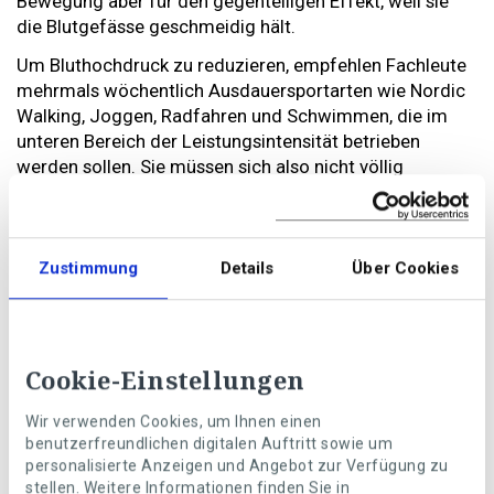
Bewegung aber für den gegenteiligen Effekt, weil sie
die Blutgefässe geschmeidig hält.
Um Bluthochdruck zu reduzieren, empfehlen Fachleute
mehrmals wöchentlich Ausdauersportarten wie Nordic
Walking, Joggen, Radfahren und Schwimmen, die im
unteren Bereich der Leistungsintensität betrieben
werden sollen. Sie müssen sich also nicht völlig
verausgaben, sondern sollten sich währenddessen noch
unterhalten können. Auch etwa isometrisches Training,
bei dem die Muskulatur bewegungslos angespannt wird,
ist ein geeigneter Sport für Bluthochdruck-Betroffene.
Zustimmung
Details
Über Cookies
Am wichtigsten ist jedoch, dass überhaupt mehr
Bewegung in den Alltag kommt.
Cookie-Einstellungen
Wir verwenden Cookies, um Ihnen einen
benutzerfreundlichen digitalen Auftritt sowie um
personalisierte Anzeigen und Angebot zur Verfügung zu
stellen. Weitere Informationen finden Sie in