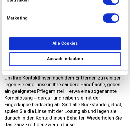
Statistiken
Pflege und Reinigung von Kontaktlinsen
Abgesehen von Tageslinsen, die nach einmaligem
Marketing
Tragen entsorgt werden, benötigen Kontaktlinsen eine
gründliche Reinigung und Pflege. Diese Hygiene sorgt
nicht nur für klare Sicht, sondern ist auch wichtig für die
Gesundheit Ihrer Augen. Dabei reicht es nicht, die Linsen
Alle Cookies
nach dem Tragen einfach in eine geeignete
Kontaktlinsenlösung zu legen: Sie sollten vorher immer
Auswahl erlauben
manuell gesäubert werden, um Ablagerungen
zuverlässig zu entfernen.
Um Ihre Kontaktlinsen nach dem Entfernen zu reinigen,
legen Sie eine Linse in Ihre saubere Handfläche, geben
ein geeignetes Pflegemittel – etwa eine sogenannte
Kombilösung ‒ darauf und reiben sie mit der
Fingerkuppe beidseitig ab. Sind alle Rückstände gelöst,
spülen Sie die Linse mit der Lösung ab und legen sie
danach in den Kontaktlinsen-Behälter. Wiederholen Sie
das Ganze mit der zweiten Linse.