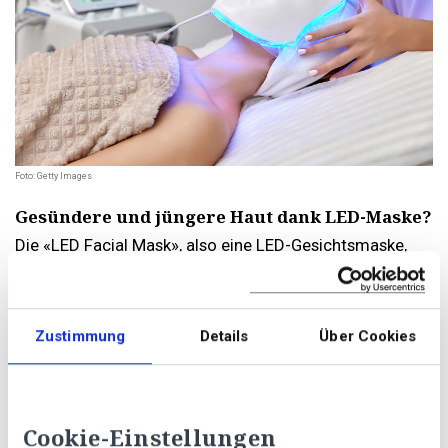
Foto: Getty Images
Gesündere und jüngere Haut dank LED-Maske?
Die «LED Facial Mask», also eine LED-Gesichtsmaske,
sorgt seit einiger Zeit für Aufsehen im Beauty-Bereich.
Die Gesichtsmaske ist mit unzähligen LED-Lämpchen
bestückt, deren Licht je nach Farbe unterschiedlichen
Zustimmung
Details
Über Cookies
Hautproblemen entgegenwirken soll. So soll etwa die
Lichttherapie mit blauem Licht bei Akne helfen – vor
allem, wenn sie mit speziellen Cremes oder Gelen
kombiniert wird. Leuchtet die LED-Maske rot, soll das
die Kollagenbildung anregen und dadurch Falten
Cookie-Einstellungen