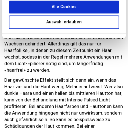
Lichtquelle, die häufig auch als Blitzlampe bezeichnet
Alle Cookies
wird. Die damit erzeugten kurzen, aber starken
Bestrahlungsimpulse dringen mithilfe des Farbstoffs
Melanin in die Haarwurzel ein und verhindern so das
Auswahl erlauben
weitere Wachstum.
Die Haare werden also nicht direkt entfernt, sondern am
Wachsen gehindert. Allerdings gilt das nur für
Haarfollikel, in denen zu diesem Zeitpunkt ein Haar
wächst, sodass in der Regel mehrere Anwendungen mit
dem Licht-Epilierer nötig sind, um längerfristig
«haarfrei» zu werden.
Der gewünschte Effekt stellt sich dann ein, wenn das
Haar viel und die Haut wenig Melanin aufweist. Wer also
dunkle Haare und einen hellen bis mittleren Hautton hat,
kann von der Behandlung mit Intense Pulsed Light
profitieren. Bei anderen Haarfarben und Hauttönen kann
die Anwendung hingegen nicht nur unwirksam, sondern
auch gefährlich sein. So kann es beispielsweise zu
Schädigungen der Haut kommen. Bei einer