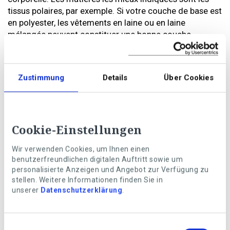
tissus polaires, par exemple. Si votre couche de base est
en polyester, les vêtements en laine ou en laine
mélangée peuvent constituer une bonne couche
d’isolation fonctionnelle.
Notre conseil: par temps doux en automne et en hiver, il
est possible de faire l’impasse de la couche
Zustimmung
Details
Über Cookies
intermédiaire. Si, au contraire, les températures sont
particulièrement fraîches, nous vous conseillons de
superposer plusieurs couches chaudes.
Cookie-Einstellungen
La couche extérieure protège contre le
mauvais temps
Wir verwenden Cookies, um Ihnen einen
La couche extérieure ou de protection parachève le look
benutzerfreundlichen digitalen Auftritt sowie um
superposé. En optant pour des matières à la fois
personalisierte Anzeigen und Angebot zur Verfügung zu
hydrofuges et respirantes, vous êtes en mesure
stellen. Weitere Informationen finden Sie in
unserer
Datenschutzerklärung
.
d’affronter toutes les ondées passagères et restez
protégés même en cas de températures inclémentes.
Les vestes fonctionnelles respirantes sont un bon choix,
Einwilligungsauswahl
car elles veillent à évacuer l’humidité en toute sécurité