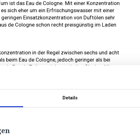
fum ist das Eau de Cologne. Mit einer Konzentration
t es sich eher um ein Erfrischungswasser mit einer
r geringen Einsatzkonzentration von Duftölen sehr
 Eaus de Cologne schon recht preisgünstig im Laden
lkonzentration in der Regel zwischen sechs und acht
als beim Eau de Cologne, jedoch geringer als bei
ein Eau de Toilette sich wunderbar für den Alltag,
und etwa im Büro nicht aufdringlich wirkt.
n, in denen Duftwasser zur täglichen Körperpflege
afür nutzte man einfache Leinentücher (franz.
Details
gen