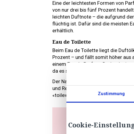
Eine der leichtesten Formen von Par
von nur drei bis fünf Prozent handel
leichten Duftnote – die aufgrund de
flüchtig ist. Dafür sind die meisten
erhältlich.
Eau de Toilette
Beim Eau de Toilette liegt die Duftö
Prozent – und fällt somit höher aus 
einem Eau de Parfum. Dadurch eignet 
da es sich mit der Zeit verflüchtigt 
Der Name stammt übrigens aus Zeite
und Reinigung verwendet wurden – d
Zustimmung
«toile»).
Cookie-Einstellun