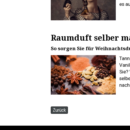
es au
Raumduft selber m
So sorgen Sie für Weihnachtsd
Tann
Vani
Sie?
selb
nach
Zurück