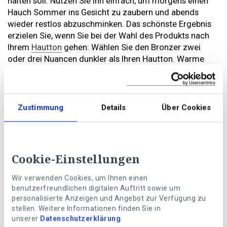
halten soll. Nutzen Sie ihn einfach, um morgens einen
Hauch Sommer ins Gesicht zu zaubern und abends
wieder restlos abzuschminken. Das schönste Ergebnis
erzielen Sie, wenn Sie bei der Wahl des Produkts nach
Ihrem
Hautton
gehen: Wählen Sie den Bronzer zwei
oder drei Nuancen dunkler als Ihren Hautton. Warme
Hautuntertöne gehen perfekt mit sanften Goldtönen,
kühle Hautuntertöne mit einem Hauch Rosa.
Highlighter: Lichtfänger für den Frischekick
Zustimmung
Details
Über Cookies
Mit einem Highlighter schaffen Sie keine Illusion von
Bräune, sondern setzen gezielt dezente
Lichtpunkte
, die
Sie wacher und frischer aussehen lassen. Highlighter
sind meist als Stick oder Puder erhältlich. Bei reifer Haut
Cookie-Einstellungen
können Sie auch zu cremigen Texturen greifen, die
weniger pudrig wirken. Tupfen Sie den Highlighter mit
Wir verwenden Cookies, um Ihnen einen
einem Pinsel oder einem Schwämmchen auf die oberen
benutzerfreundlichen digitalen Auftritt sowie um
Wangenknochen, die inneren Augenwinkel, den
personalisierte Anzeigen und Angebot zur Verfügung zu
Nasenrücken (insbesondere die Nasenspitze) und das
stellen. Weitere Informationen finden Sie in
unserer
Datenschutzerklärung
.
Lippenherz. Auf hellen Hauttönen wirken Highlighter mit