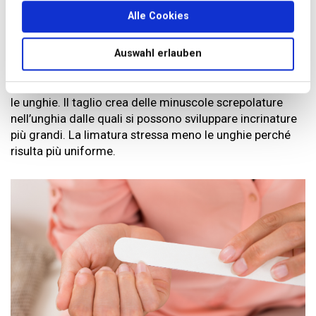
unghie si sono indebolite, idratatele una o due volte la
Alle Cookies
settimana con olio di oliva. Strofinatelo semplicemente
sull’unghia e lasciate agire. Naturalmente con questo
Auswahl erlauben
rimedio potete anche prevenire la disidratazione.
Piccolo consiglio: usate la lima anziché le forbicine per
le unghie. Il taglio crea delle minuscole screpolature
nell’unghia dalle quali si possono sviluppare incrinature
più grandi. La limatura stressa meno le unghie perché
risulta più uniforme.