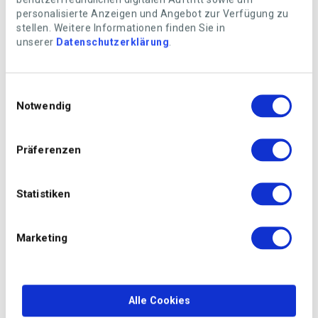
efficace que ceux du commerce.
personalisierte Anzeigen und Angebot zur Verfügung zu
Evitez le plastique dans la salle de bain
stellen. Weitere Informationen finden Sie in
unserer
Datenschutzerklärung
.
Utilisez un savon au lieu d’un gel douche et des
mouchoirs dans un emballage en carton et non dans
des conditionnements en plastique individuels.
Einwilligungsauswahl
Notwendig
Präferenzen
Statistiken
Marketing
Alle Cookies
Photo: Getty Images