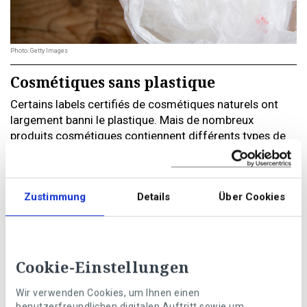
Photo: Getty Images
Cosmétiques sans plastique
Certains labels certifiés de cosmétiques naturels ont
largement banni le plastique. Mais de nombreux
produits cosmétiques contiennent différents types de
plastique. Etudiez donc avec attention les composants
des produits que vous utilisez.
Les plastiques présents dans les cosmétiques sont les
Zustimmung
Details
Über Cookies
suivants: polyéthylène (PE), polypropylène (PP),
polyéthylène téréphtalate (PET), nylon-12, nylon-6, et
polyuréthane (PUR).
Vous pouvez créer vous-mêmes vos cosmétiques. Ainsi,
Cookie-Einstellungen
en mélangeant une tasse de gros sel de mer et une
Wir verwenden Cookies, um Ihnen einen
demi-tasse d’huile d’olive, vous obtenez un peeling aussi
benutzerfreundlichen digitalen Auftritt sowie um