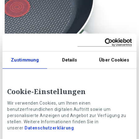
Zustimmung
Details
Über Cookies
Foto: Getty Images
Cookie-Einstellungen
Beschichtete Pfannen: Teflon, Keramik und Co.
Pfannen mit Antihaftbeschichtung haben den grossen
Wir verwenden Cookies, um Ihnen einen
Vorteil, dass Sie zum Braten ‒ wenn überhaupt ‒ nur
benutzerfreundlichen digitalen Auftritt sowie um
wenig Fett benötigen. Sie bestehen aus leichteren
personalisierte Anzeigen und Angebot zur Verfügung zu
stellen. Weitere Informationen finden Sie in
Materialien, die oft mit Kunststoff oder Keramik
unserer
Datenschutzerklärung
.
beschichtet sind.