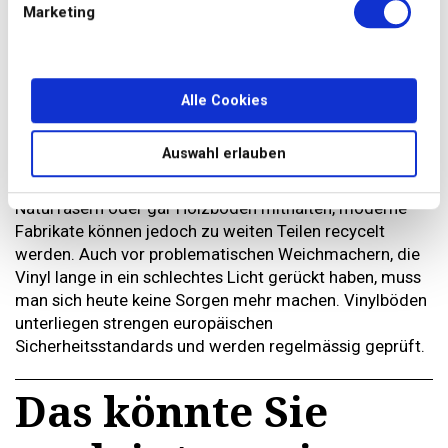
Die Modelle wirken oft erstaunlich authentisch und
Marketing
können so das Gesamtbild Ihrer Mietwohnung von
Grund auf verändern. Wichtig ist allerdings ein ebener
Untergrund, damit sich keine Unebenheiten abzeichnen
oder sogar Brüche entstehen.
Alle Cookies
Nachhaltigkeit: Vinyl ist besser als sein Ruf
Auswahl erlauben
Vinyl kann als Kunststoffprodukt in Sachen
Nachhaltigkeit zwar nicht mit Teppichen aus
Naturfasern oder gar Holzböden mithalten, moderne
Fabrikate können jedoch zu weiten Teilen recycelt
werden. Auch vor problematischen Weichmachern, die
Vinyl lange in ein schlechtes Licht gerückt haben, muss
man sich heute keine Sorgen mehr machen. Vinylböden
unterliegen strengen europäischen
Sicherheitsstandards und werden regelmässig geprüft.
Das könnte Sie