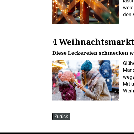
lässt
welc
den 
4 Weihnachtsmarkt-
Diese Leckereien schmecken w
Glüh
Mand
wegz
Mit u
Weih
Zurück