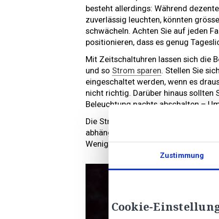
besteht allerdings: Während dezente 
zuverlässig leuchten, könnten gröss
schwächeln. Achten Sie auf jeden Fal
positionieren, dass es genug Tagesli
Mit Zeitschaltuhren lassen sich di
und so
Strom sparen
. Stellen Sie si
eingeschaltet werden, wenn es draus
nicht richtig. Darüber hinaus sollten
Beleuchtung nachts abschalten – Um
Die Stromkosten sind natürlich auch
abhängig. Finanziell, aber auch opti
Weniger ist mehr.
Zustimmung
Cookie-Einstellun