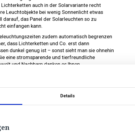
Lichterketten auch in der Solarvariante recht
ere Leuchtobjekte bei wenig Sonnenlicht etwas
l darauf, das Panel der Solarleuchten so zu
cht einfangen kann.
e Beleuchtungszeiten zudem automatisch begrenzen
cher, dass Lichterketten und Co. erst dann
sen dunkel genug ist – sonst sieht man sie ohnehin
 Sie eine stromsparende und tierfreundliche
welt und Nachbarn danken es Ihnen.
 von der Menge an Lichterketten oder Leuchtfiguren
sch gilt bei der Weihnachtsbeleuchtung wie so oft:
Details
gen