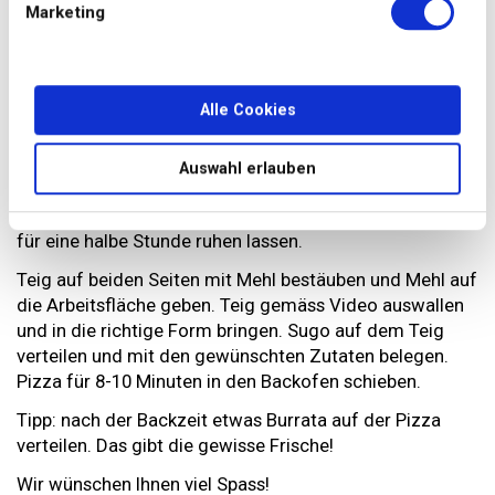
Variante 1.: Feuchtes Tuch auf den Teig und 2
Marketing
Stunden aufgehen lassen.
Variante 2: Den Teig für 8 Stunden kühl stellen.
Alle Cookies
Variante 3: Den Teig für 24 Stunden kühl stellen.
Ofen auf 250 Grad vorheizen , Ober- und Unterhitze.
Auswahl erlauben
Den Teig in 200g-Stücke portionieren und aus diesen
Stücken wieder Kugeln formen. Den Pizzateig nochmals
für eine halbe Stunde ruhen lassen.
Teig auf beiden Seiten mit Mehl bestäuben und Mehl auf
die Arbeitsfläche geben. Teig gemäss Video auswallen
und in die richtige Form bringen. Sugo auf dem Teig
verteilen und mit den gewünschten Zutaten belegen.
Pizza für 8-10 Minuten in den Backofen schieben.
Tipp: nach der Backzeit etwas Burrata auf der Pizza
verteilen. Das gibt die gewisse Frische!
Wir wünschen Ihnen viel Spass!