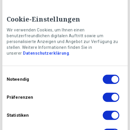
Zutaten
450g Mehl
Cookie-Einstellungen
50g Hartweizengriess
250ml Wasser
Wir verwenden Cookies, um Ihnen einen
5g Hefe
benutzerfreundlichen digitalen Auftritt sowie um
personalisierte Anzeigen und Angebot zur Verfügung zu
15g Salz
stellen. Weitere Informationen finden Sie in
2 El Olivenöl
unserer
Datenschutzerklärung
.
Sugo mit Salz Pfeffer und Oregano
Belag nach Wahl
Einwilligungsauswahl
Notwendig
Zubereitung
Lauwarmes Wasser mit der Hefe auflösen. Mehl,
Präferenzen
Hartweizengriess, Olivenöl und Salz dazugeben. Die
Zutaten gut vermengen und 15 Minuten zu einem
geschmeidigen Teig kneten. Den Teig nun gemäss
Statistiken
Video zu einer Kugel formen.