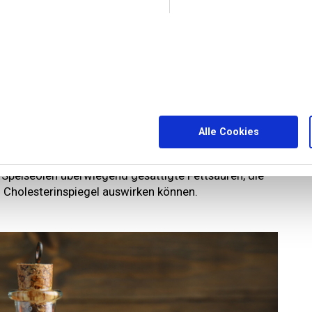
hen Alpha-Linolensäure-Gehalt und gilt als
 es auch empfindlich und damit nur für kalte Gerichte
ist nicht jedermanns Sache – schmeckt es allerdings
säure-Lieferant, ist die helle Variante eher neutral,
 Sesam aromatischer ist. Sesamöl ist besonders in
d lässt sich raffiniert etwa zum Anbraten im Wok
Alle Cookies
ubereitungsarten eignet, sollte Kokosöl nicht das
n der Küche verwenden. Denn Kokosöl enthält im
Speiseölen überwiegend gesättigte Fettsäuren, die
 Cholesterinspiegel auswirken können.