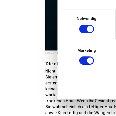
Einwilligungsauswahl
Notwendig
Marketing
Foto: Getty Images
Die richtige Beautyroutine var
Nicht jede Beautyroutine eignet sich
Sie empfiehlt, entscheidet Ihr jewei
ersten Schritt beobachten, wie sich 
keine weiteren Pflegeprodukte auf, 
warten ein paar Minuten ab. Spannt I
trockenen Haut. Wenn Ihr Gesicht rec
Sie wahrscheinlich ein fettiger Hautt
sowie Kinn fettig und die Wangen tr