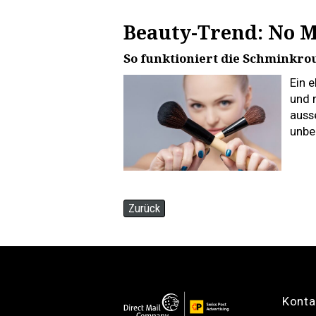
Beauty-Trend: No 
So funktioniert die Schminkro
Ein 
und r
auss
unbe
Zurück
Konta