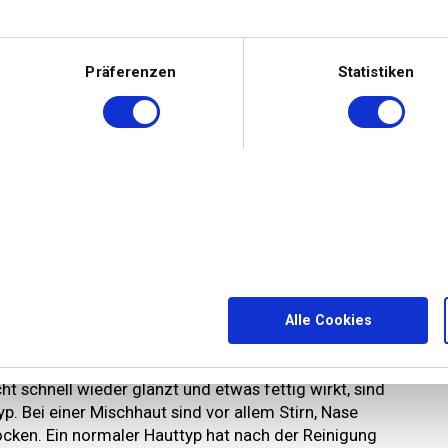
Präferenzen
Statistiken
iiert je nach Hauttyp
 für jede Haut. Ob sich eine bestimmte Textur auch für
liger Hauttyp. Um diesen zu bestimmen, sollten Sie im
Ihre Haut nach dem Reinigen verhält. Tragen Sie dafür
Alle Cookies
sondern waschen Sie Ihr Gesicht wie gewohnt und
hre Gesichtshaut? Dann neigen Sie vermutlich zu einer
ht schnell wieder glänzt und etwas fettig wirkt, sind
yp. Bei einer Mischhaut sind vor allem Stirn, Nase
ocken. Ein normaler Hauttyp hat nach der Reinigung