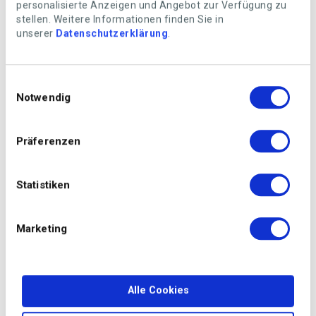
personalisierte Anzeigen und Angebot zur Verfügung zu
dass Sie gut am Kopf sitzt. Spezifisch heisst das, dass
stellen. Weitere Informationen finden Sie in
die Brille ringsum gut abschliesst und so keine Luft oder
unserer
Datenschutzerklärung
.
Feuchtigkeit hineinlässt, die zum Beschlagen führen
könnte. Die Scheiben müssen zudem kratzfest und
bruchsicher sein und sich verschiedenen
Einwilligungsauswahl
Lichtverhältnissen anpassen können.
Notwendig
Präferenzen
Statistiken
Marketing
Alle Cookies
Foto: Getty Images