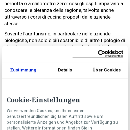
pernotta o a chilometro zero: così gli ospiti imparano a
conoscere le pietanze della regione, talvolta anche
attraverso i corsi di cucina proposti dalle aziende
stesse.
Sovente l’agriturismo, in particolare nelle aziende
biologiche, non solo è più sostenibile di altre tipologie di
viaggio, ma rappresenta anche la soluzione ideale per
chi desidera esplorare con tutti i sensi un territorio e i
suoi abitanti. Per trasformare la vacanza in
un’esperienza indimenticabile, ecco cosa considerare
Zustimmung
Details
Über Cookies
quando si prenota un soggiorno in un’azienda agricola.
Cookie-Einstellungen
Wir verwenden Cookies, um Ihnen einen
benutzerfreundlichen digitalen Auftritt sowie um
personalisierte Anzeigen und Angebot zur Verfügung zu
stellen. Weitere Informationen finden Sie in