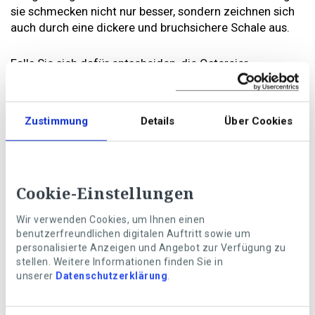
sie schmecken nicht nur besser, sondern zeichnen sich
auch durch eine dickere und bruchsichere Schale aus.
Falls Sie sich dafür entscheiden, die Ostereier
auszublasen, sollten Sie oben und unten mit einer Nadel
ein Loch stechen und den Inhalt schliesslich vorsichtig,
aber kräftig, in eine Schüssel pusten.
Zustimmung
Details
Über Cookies
Übrigens müssen Sie die ausgeblasenen Eier nicht
wegwerfen.
Verwenden Sie diese stattdessen bei köstlichen
Cookie-Einstellungen
Rezepten wie Rührei, Kekse oder Kuchen.
Wir verwenden Cookies, um Ihnen einen
Welche Naturfarben eignen sich zum
benutzerfreundlichen digitalen Auftritt sowie um
personalisierte Anzeigen und Angebot zur Verfügung zu
Eier färben?
stellen. Weitere Informationen finden Sie in
unserer
Datenschutzerklärung
.
Natur und Garten geben zahlreiche Schätze her, die
Ihnen beim Färben Ihrer Ostereier dienlich sein können.
Die entsprechenden Zutaten kochen Sie in einem Sud.