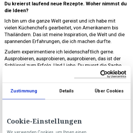
Du kreierst laufend neue Rezepte. Woher nimmst du
die Ideen?
Ich bin um die ganze Welt gereist und ich habe mit
vielen Küchenchefs gearbeitet, von Amerikanern bis
Thailändern. Das ist meine Inspiration, die Welt und die
spannenden Erfahrungen, die ich machen durfte.
Zudem experimentiere ich leidenschaftlich gerne.
Ausprobieren, ausprobieren, ausprobieren, das ist der
Schlüssel zum Erfolg. Und Liebe. Du musst die Sache
mit Liebe machen.
Und wie entsteht ein gutes Rezept?
Zustimmung
Details
Über Cookies
Jeder Mund ist komplett verschieden: Was mir
schmeckt, findest du vielleicht – entschuldigung – zum
Kotzen. Deshalb reicht es nicht, dass ein Essen
jemandem schmeckt. Nein, ich muss herausfinden,
Cookie-Einstellungen
wieso es ihm schmeckt und warum jemand anderes es
nicht mag. Ich analysiere und probiere. So lange, bis das
Wir verwenden Cookies, um Ihnen einen